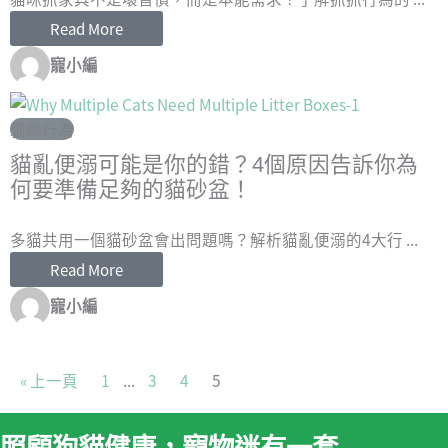
Read More
寵小編
貓咪行為
貓亂便溺可能是你的錯？4個原因告訴你為
何要準備足夠的貓砂盆！
多貓共用一個貓砂盆會出問題嗎？解析貓亂便溺的4大行 ...
Read More
寵小編
« 上一頁
1
...
3
4
5
照顧狗貓健康，寵物迷有一套