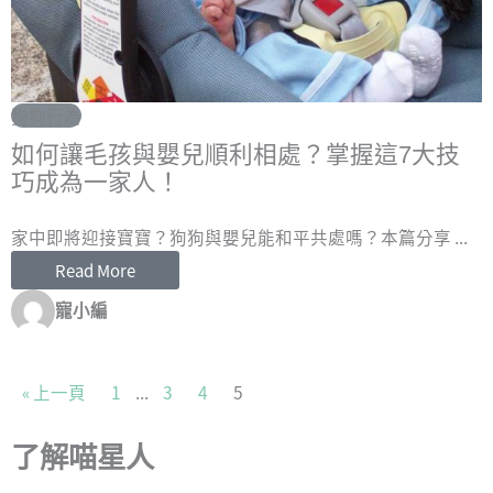
狗狗行為
如何讓毛孩與嬰兒順利相處？掌握這7大技
巧成為一家人！
家中即將迎接寶寶？狗狗與嬰兒能和平共處嗎？本篇分享 ...
Read More
寵小編
« 上一頁
1
...
3
4
5
了解喵星人