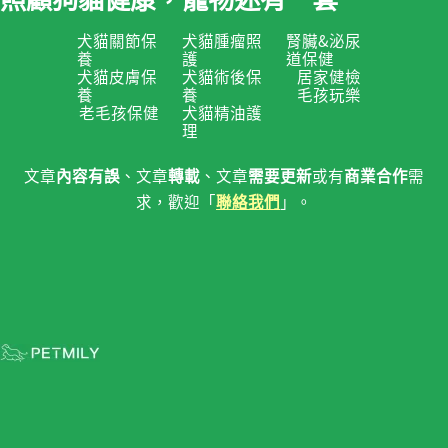
犬貓關節保
犬貓腫瘤照
腎臟&泌尿
養
護
道保健
犬貓皮膚保
犬貓術後保
居家健檢
養
養
毛孩玩樂
老毛孩保健
犬貓精油護
理
文章
、文章
、文章
或有
需
內容有誤
轉載
需要更新
商業合作
求，歡迎「
」。
聯絡我們